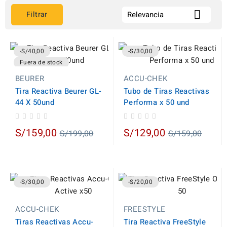

Filtrar
Relevancia
-S/40,00
-S/30,00
Fuera de stock
BEURER
ACCU-CHEK
Tira Reactiva Beurer GL-
Tubo de Tiras Reactivas
44 X 50und
Performa x 50 und
Regular
Regular
S/159,00
S/129,00
S/199,00
S/159,00
price
price
-S/30,00
-S/20,00
ACCU-CHEK
FREESTYLE
Tiras Reactivas Accu-
Tira Reactiva FreeStyle