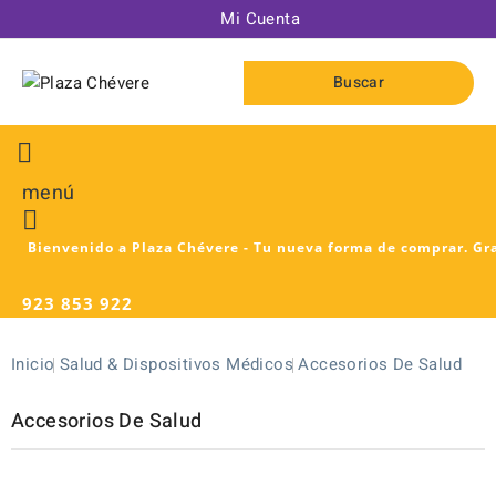
Mi Cuenta
Buscar

menú

Bienvenido a Plaza Chévere - Tu nueva forma de comprar. Gra
923 853 922
Inicio
Salud & Dispositivos Médicos
Accesorios De Salud
Accesorios De Salud