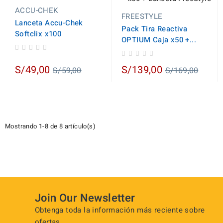
ACCU-CHEK
FREESTYLE
Lanceta Accu-Chek
Pack Tira Reactiva
Softclix x100
OPTIUM Caja x50 +...
Regular
Regular
S/49,00
S/139,00
S/59,00
S/169,00
price
price
Mostrando 1-8 de 8 artículo(s)
Join Our Newsletter
Obtenga toda la información más reciente sobre
ofertas.