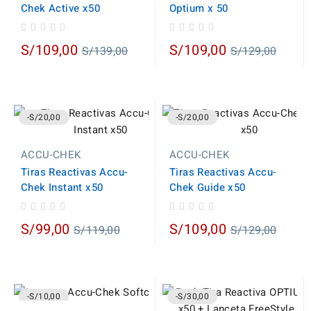
Chek Active x50
Optium x 50
Regular
Regular
S/109,00
S/109,00
S/139,00
S/129,00
price
price
-S/20,00
-S/20,00
ACCU-CHEK
ACCU-CHEK
Tiras Reactivas Accu-
Tiras Reactivas Accu-
Chek Instant x50
Chek Guide x50
Regular
Regular
S/99,00
S/109,00
S/119,00
S/129,00
price
price
-S/10,00
-S/30,00