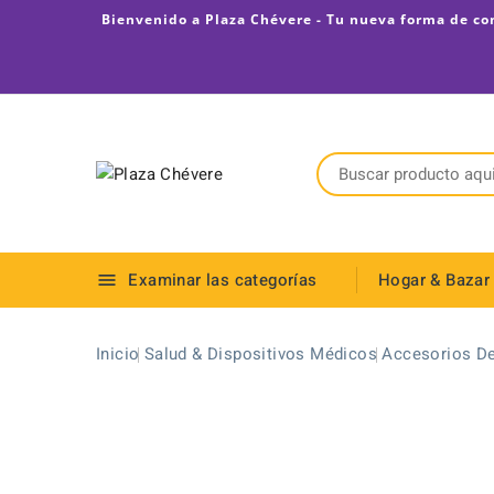
Bienvenido a Plaza Chévere - Tu nueva forma de co
Examinar las categorías
Hogar & Bazar

Rompecabezas, Cartas y Armables
Computadora All-In-One Core Ultra 5
Computadora All-In-One Core Ultra 7
Inicio
Salud & Dispositivos Médicos
Accesorios De
a de comprar. Grandes decuentos