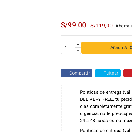
S/99,00
S/119,00
Ahorre 
Añadir Al C
Compartir
Tuitear
Políticas de entrega (vál
DELIVERY FREE, tu pedid
días completamente grat

urgencia, no te preocupe
24 a 48 horas como máx
Políticas de entrega (vál