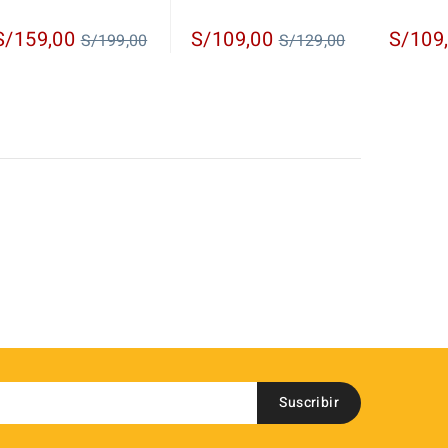
Regular
Regular
S/159,00
S/109,00
S/109
S/199,00
S/129,00
price
price