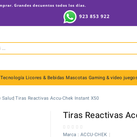
mprar. Grandes decuentos todos los días.
923 853 922
Tecnología
Licores & Bebidas
Mascotas
Gaming & video juego
Sistemas Video Cámaras & CCTV
Redes Inalámbricas Access Point
Códigos de barra & puntos de v
Memoria Ra
Memori
Memori
Memoria RA
Memoria RA
Memoria RA
Memoria RA
Memoria RA
Memoria RA
Memoria RA
Memoria RA
Memoria RA
Memori
Memori
Memori
Memori
Memori
Mainboard Co
Mainboard Core 
 Salud
Tiras Reactivas Accu-Chek Instant X50
Tiras Reactivas A
Marca :
ACCU-CHEK