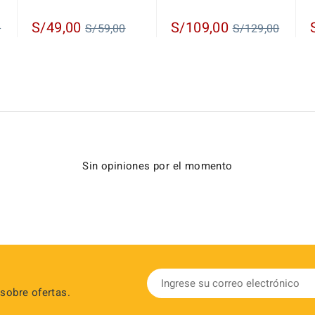
r
Regular
Regular
S/49,00
S/109,00
0
S/59,00
S/129,00
price
price
Sin opiniones por el momento
sobre ofertas.