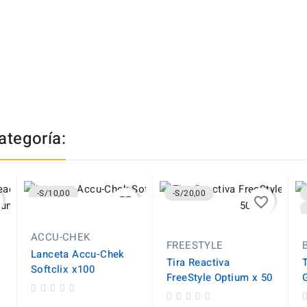
ategoría:
-S/10,00
-S/20,00
favorite_border
favorite_border
ACCU-CHEK
FREESTYLE
Lanceta Accu-Chek
Tira Reactiva
Softclix x100
FreeStyle Optium x 50