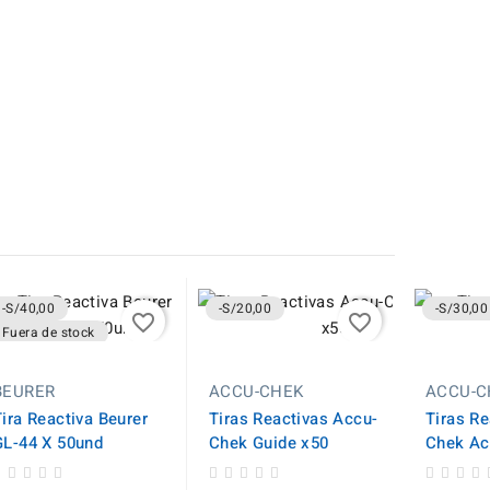
-S/40,00
-S/20,00
-S/30,00
favorite_border
favorite_border
Fuera de stock
BEURER
ACCU-CHEK
ACCU-C
Tira Reactiva Beurer
Tiras Reactivas Accu-
Tiras Re
GL-44 X 50und
Chek Guide x50
Chek Ac