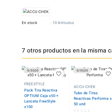
En stock
: 10 Artículos
7 otros productos en la misma c
-S/30,00
-S/30,00
favorite_border
favorite_border
FREESTYLE
ACCU-CHEK
Pack Tira Reactiva
Tubo de Tiras
OPTIUM Caja x50 +
Reactivas Performa x
Lanceta FreeStyle
50 und
x100